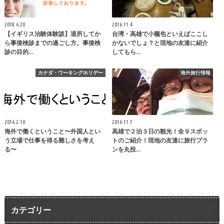
2018.6.20
2016.11.4
【イギリス治験体験談】退所してか
台湾・高雄で小籠包といえばここし
ら事後検診までの過ごし方。事後検
かないでしょ？と現地の友達に紹介
診の目的…
してもら…
カナダ・ワーキングホリデー
海外旅行情報
2016.2.10
2016.11.7
海外で働くということ〜外国人とい
高雄で２泊３日の観光！全９スポッ
う立場で仕事を得る難しさを考え
トのご紹介！現地の友達に旅行プラ
る〜
ンを丸投…
カテゴリー