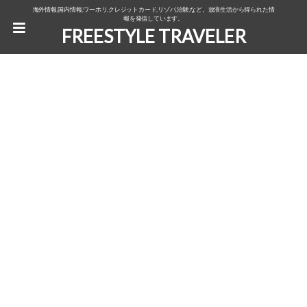
海外情報,国内情報,ワーホリ,クレジットカード,リゾバ,治験,など。放浪生活から得られた情
報を発信しています。
FREESTYLE TRAVELER