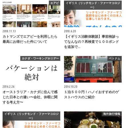
エアビ
イギリス（リッチモンド・ファーマコロジ
ー）
2018.11.13
2018.6.20
カトマンズでエアビーを利用したら
【イギリス治験体験談】事前検診っ
最高にお得だった件について
てなんなの？再検査で１００ポンド
を追加で…
カナダ・ワーキングホリデー
ベトナム
2016.2.26
2016.10.20
オーストラリア・カナダに住んで感
１泊５００円！ハノイおすすめのゲ
じた日本との違い〜会社、休暇に関
ストハウスのご紹介
する考え方〜
イギリス（リッチモンド・ファーマコロジ
海外旅行情報
ー）