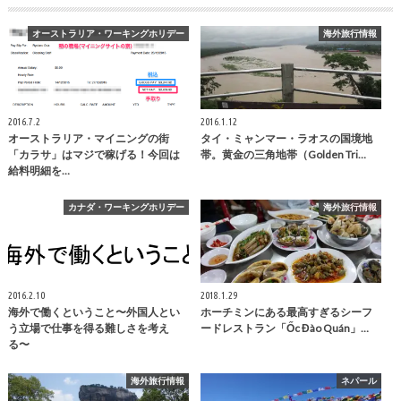
オーストラリア・ワーキングホリデー
海外旅行情報
2016.7.2
2016.1.12
オーストラリア・マイニングの街
タイ・ミャンマー・ラオスの国境地
「カラサ」はマジで稼げる！今回は
帯。黄金の三角地帯（Golden Tri…
給料明細を…
カナダ・ワーキングホリデー
海外旅行情報
2016.2.10
2018.1.29
海外で働くということ〜外国人とい
ホーチミンにある最高すぎるシーフ
う立場で仕事を得る難しさを考え
ードレストラン「Ốc Đào Quán」…
る〜
海外旅行情報
ネパール