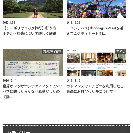
2017.3.26
2018.12.25
【シーギリヤロック旅行】行き方・
トロンラパス(Thorong La Pass)を越
ホテル・観光について詳しく解説！
えてムクティナート(M…
海外旅行情報
エアビ
2016.12.14
2018.11.13
座席がマッサージチェア？タイのVIP
カトマンズでエアビーを利用したら
バスに乗ったらかなり豪華だったの
最高にお得だった件について
で詳…
カテゴリー