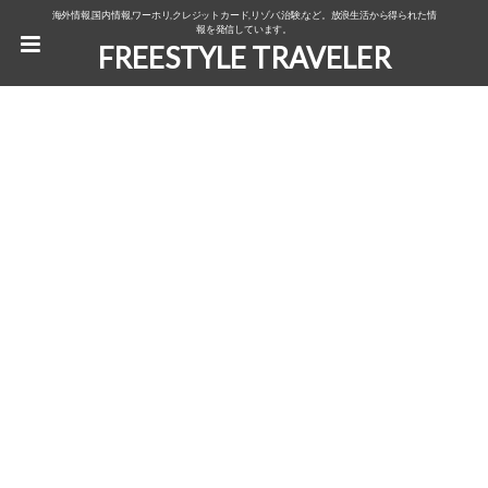
海外情報,国内情報,ワーホリ,クレジットカード,リゾバ,治験,など。放浪生活から得られた情
報を発信しています。
FREESTYLE TRAVELER