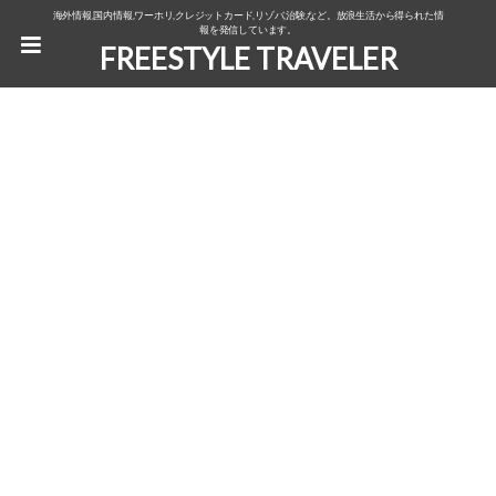
海外情報,国内情報,ワーホリ,クレジットカード,リゾバ,治験,など。放浪生活から得られた情
報を発信しています。
FREESTYLE TRAVELER