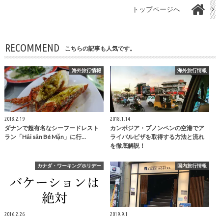
トップページへ
RECOMMEND
こちらの記事も人気です。
海外旅行情報
海外旅行情報
2018.2.19
2018.1.14
ダナンで超有名なシーフードレスト
カンボジア・プノンペンの空港でア
ラン「Hải sản Bé Mặn」に行…
ライバルビザを取得する方法と流れ
を徹底解説！
カナダ・ワーキングホリデー
国内旅行情報
2016.2.26
2019.9.1