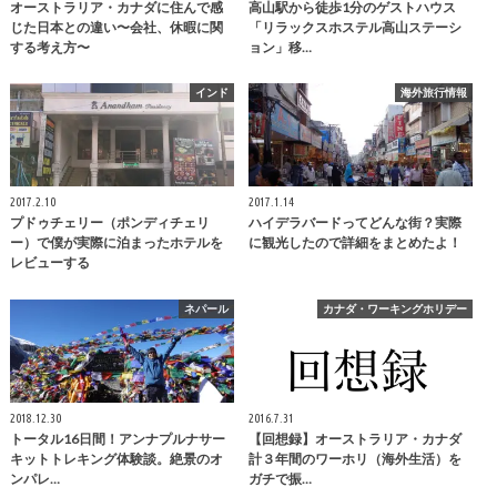
オーストラリア・カナダに住んで感
高山駅から徒歩1分のゲストハウス
じた日本との違い〜会社、休暇に関
「リラックスホステル高山ステーシ
する考え方〜
ョン」移…
インド
海外旅行情報
2017.2.10
2017.1.14
プドゥチェリー（ポンディチェリ
ハイデラバードってどんな街？実際
ー）で僕が実際に泊まったホテルを
に観光したので詳細をまとめたよ！
レビューする
ネパール
カナダ・ワーキングホリデー
2018.12.30
2016.7.31
トータル16日間！アンナプルナサー
【回想録】オーストラリア・カナダ
キットトレキング体験談。絶景のオ
計３年間のワーホリ（海外生活）を
ンパレ…
ガチで振…