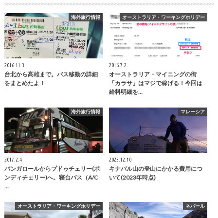
海外旅行情報
オーストラリア・ワーキングホリデー
2016.11.3
2016.7.2
台北から高雄まで。バス移動の詳細
オーストラリア・マイニングの街
をまとめたよ！
「カラサ」はマジで稼げる！今回は
給料明細を…
海外旅行情報
マレーシア
2017.2.4
2023.12.10
バンガロールからプドゥチェリー(ポ
キナバル山の登山にかかる費用につ
ンディチェリー)へ。寝台バス（A/C
いて(2023年時点)
…
オーストラリア・ワーキングホリデー
ネパール