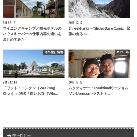
2016.7.19
2018.12.17
マイニングキャンプと観光ホテルの
ShreekharkaーTilicho Base Camp。緊
ハウスキーパーの仕事内容の違いを
張の走るル…
まとめてみた
海外旅行情報
ネパール
2016.12.14
2018.12.27
「ワット・ロンクン（Wat Rong
ムクティナート(Muktinath)ージョム
Khon）」別名「白いお寺（Whi…
ソン(Jomsom)ラストト…
カテゴリー