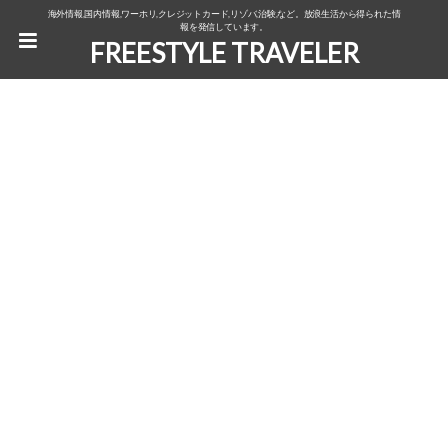
海外情報,国内情報,ワーホリ,クレジットカード,リゾバ,治験,など。放浪生活から得られた情
報を発信しています。
FREESTYLE TRAVELER