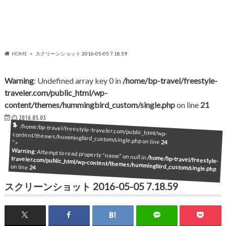
HOME
スクリーンショット 2016-05-05 7.18.59
Warning
: Undefined array key 0 in
/home/bp-travel/freestyle-
traveler.com/public_html/wp-
content/themes/hummingbird_custom/single.php
on line
21
2016.05.05
/home/bp-travel/freestyle-traveler.com/public_html/wp-content/themes/hummingbird_custom/single.php on line
24
">
Warning
: Attempt to read property "name" on null in
/home/bp-travel/freestyle-
traveler.com/public_html/wp-content/themes/hummingbird_custom/single.php
on line
24
スクリーンショット 2016-05-05 7.18.59