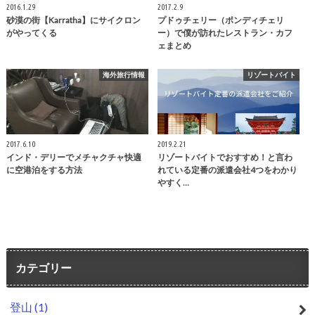
2016.1.29
2017.2.9
砂漠の街【Karratha】にサイクロン
プドゥチェリー（ポンディチェリ
がやってくる
ー）で僕が訪れたレストラン・カフ
ェまとめ
海外旅行情報
リゾートバイト
2017.6.10
2019.2.21
インド・デリーでメチャクチャ快適
リゾートバイトでおすすめ！と言わ
に空港泊をする方法
れている定番の派遣会社4つをわかり
やすく…
カテゴリー
登山
(1)