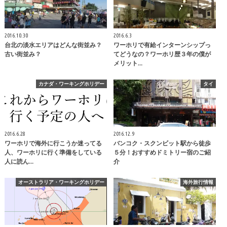
2016.10.30
2016.6.3
台北の淡水エリアはどんな街並み？
ワーホリで有給インターンシップっ
古い街並み？
てどうなの？ワーホリ歴３年の僕が
メリット…
カナダ・ワーキングホリデー
タイ
2016.6.28
2016.12.9
ワーホリで海外に行こうか迷ってる
バンコク・スクンビット駅から徒歩
人、ワーホリに行く準備をしている
５分！おすすめドミトリー宿のご紹
人に読ん…
介
オーストラリア・ワーキングホリデー
海外旅行情報