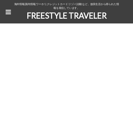
海外情報,国内情報,ワーホリ,クレジットカード,リゾバ,治験,など。放浪生活から得られた情
報を発信しています。
FREESTYLE TRAVELER