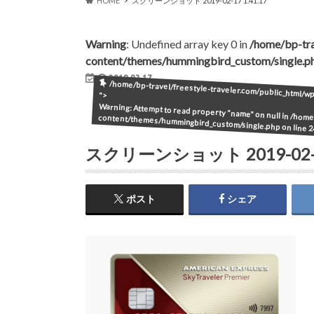
HOME
スクリーンショット 2019-02-17 1.41.17
Warning
: Undefined array key 0 in
/home/bp-tra
content/themes/hummingbird_custom/single.p
2019.02.17
/home/bp-travel/freestyle-traveler.com/public_html/
">
Warning
: Attempt to read property "name" on null in
/home/
content/themes/hummingbird_custom/single.php
on line
2
スクリーンショット 2019-02-17
ポスト
シェア