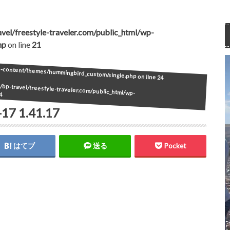
vel/freestyle-traveler.com/public_html/wp-
hp
on line
21
wp-content/themes/hummingbird_custom/single.php on line
24
bp-travel/freestyle-traveler.com/public_html/wp-
4
 1.41.17
はてブ
送る
Pocket