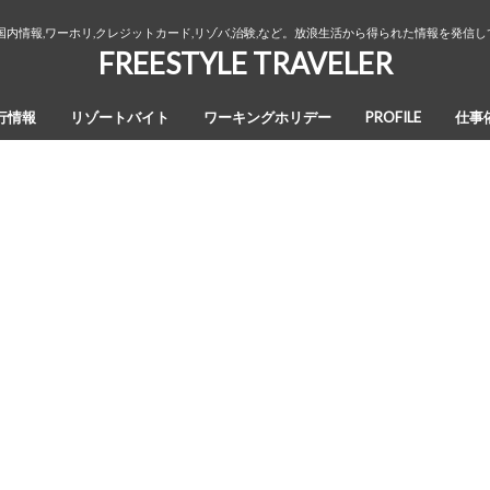
国内情報,ワーホリ,クレジットカード,リゾバ,治験,など。放浪生活から得られた情報を発信
FREESTYLE TRAVELER
行情報
リゾートバイト
ワーキングホリデー
PROFILE
仕事
オーストラリア・ワーキングホリデ
カナダ・ワーキングホリデー
ワーホリ生活３年間の回想録
ー