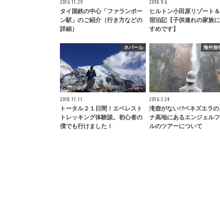
2016.11.29
2018.9.6
タイ国鉄の中心「ファランポー
ヒルトン小田原リゾート＆
ン駅」のご紹介（行き方などの
宿泊記【子供連れの家族に
詳細）
すめです】
ネパール
海外旅
2018.11.11
2016.3.24
トータル２１日間！エベレスト
滝壺がない!?ベネズエラの
トレッキング体験談。初心者の
ナ高地にあるエンジェルフ
僕でも行けました！
ルのツアーについて