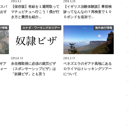
2016.4.2
2018.6.20
スパ
【保存版】有給を１週間取って
【イギリス治験体験談】事前検
おす
マチュピチュへ行こう！僕が行
診ってなんなの？再検査で１０
き方と費用を紹介…
０ポンドを追加で…
行情報
カナダ・ワーキングホリデー
海外旅行情報
2016.8.14
2016.3.11
ギア
永住権取得に必須の就労ビザ
ベネズエラのギアナ高地にある
ォー
（スポンサーシップビザ）は
ロライマ山トレッキングツアー
「奴隷ビザ」とも言う
について