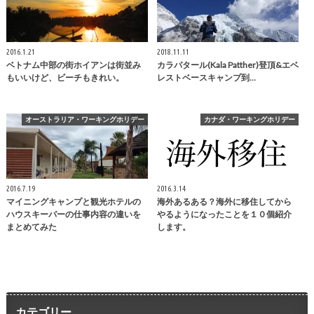
2016.1.21
2018.11.11
ベトナム中部の街ホイアンは街並み
カラパタール(Kala Patther)登頂&エベ
もいいけど、ビーチもきれい。
レストベースキャンプ到…
オーストラリア・ワーキングホリデー
カナダ・ワーキングホリデー
2016.7.19
2016.3.14
マイニングキャンプと観光ホテルの
海外あるある？海外に移住してから
ハウスキーパーの仕事内容の違いを
やるようになったことを１０個紹介
まとめてみた
します。
カテゴリー