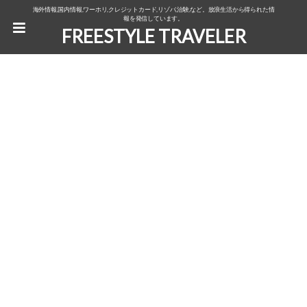
海外情報,国内情報,ワーホリ,クレジットカード,リゾバ,治験,など。放浪生活から得られた情
報を発信しています。
FREESTYLE TRAVELER