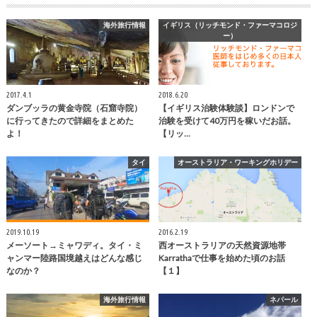
海外旅行情報
イギリス（リッチモンド・ファーマコロジ
ー）
2017.4.1
2018.6.20
ダンブッラの黄金寺院（石窟寺院）
【イギリス治験体験談】ロンドンで
に行ってきたので詳細をまとめた
治験を受けて40万円を稼いだお話。
よ！
【リッ…
タイ
オーストラリア・ワーキングホリデー
2019.10.19
2016.2.19
メーソート→ミャワディ。タイ・ミ
西オーストラリアの天然資源地帯
ャンマー陸路国境越えはどんな感じ
Karrathaで仕事を始めた頃のお話
なのか？
【１】
海外旅行情報
ネパール