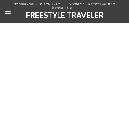
海外情報,国内情報,ワーホリ,クレジットカード,リゾバ,治験,など。放浪生活から得られた情
報を発信しています。
FREESTYLE TRAVELER