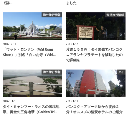
で詳…
ました
海外旅行情報
海外旅行情報
2016.12.14
2016.12.2
「ワット・ロンクン（Wat Rong
片道１５０円！タイ国鉄でバンコク
Khon）」別名「白いお寺（Whi…
→アランヤプラテートを移動したの
で詳細を…
海外旅行情報
タイ
2016.1.12
2016.12.1
タイ・ミャンマー・ラオスの国境地
バンコク・アソーク駅から徒歩２
帯。黄金の三角地帯（Golden Tri…
分！オススメの格安ホテルのご紹介