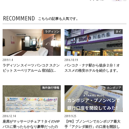
RECOMMEND
こちらの記事も人気です。
ラディソン
タイ
2019.1.4
2016.10.19
ラディソン スイーツ バンコク スクン
バンコク・ナナ駅から徒歩２分！オ
ビット スーペリアルーム 宿泊記(…
ススメの格安ホテルを紹介します。
海外旅行情報
カンボジア
2016.12.14
2019.9.25
座席がマッサージチェア？タイのVIP
【PR】プノンペンでカンボジア最大
バスに乗ったらかなり豪華だったの
手「アクレダ銀行」の口座を開設し