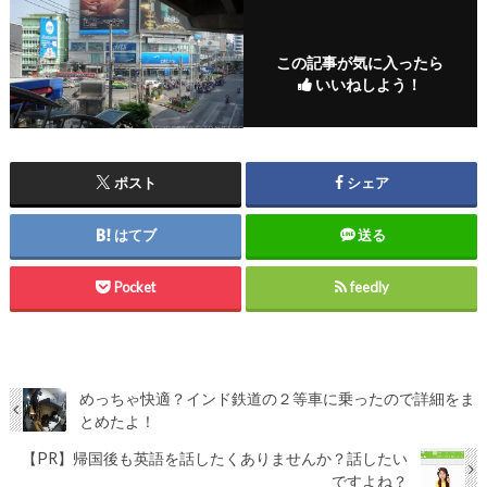
この記事が気に入ったら
いいねしよう！
ポスト
シェア
はてブ
送る
Pocket
feedly
めっちゃ快適？インド鉄道の２等車に乗ったので詳細をま
とめたよ！
【PR】帰国後も英語を話したくありませんか？話したい
ですよね？