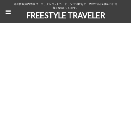
海外情報,国内情報,ワーホリ,クレジットカード,リゾバ,治験,など。放浪生活から得られた情
報を発信しています。
FREESTYLE TRAVELER