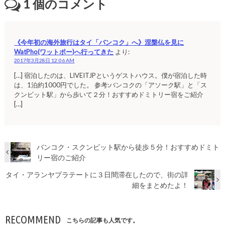
1
個のコメント
《今年初の海外旅行はタイ「バンコク」へ》涅槃仏を見に
WatPho(ワットポー)へ行ってきた
より:
2017年3月28日 12:06 AM
[…] 宿泊したのは、LIVEITJPというゲストハウス。僕が宿泊した時
は、1泊約1000円でした。 参考:バンコクの「アソーク駅」と「ス
クンビット駅」から歩いて２分！おすすめドミトリー宿をご紹介
[…]
バンコク・スクンビット駅から徒歩５分！おすすめドミト
リー宿のご紹介
タイ・アランヤプラテートに３日間滞在したので、街の詳
細をまとめたよ！
RECOMMEND
こちらの記事も人気です。