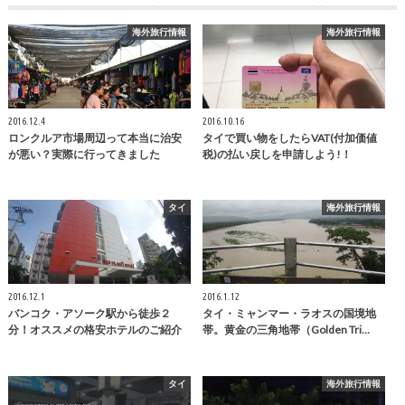
海外旅行情報
海外旅行情報
2016.12.4
2016.10.16
ロンクルア市場周辺って本当に治安
タイで買い物をしたらVAT(付加価値
が悪い？実際に行ってきました
税)の払い戻しを申請しよう!！
タイ
海外旅行情報
2016.12.1
2016.1.12
バンコク・アソーク駅から徒歩２
タイ・ミャンマー・ラオスの国境地
分！オススメの格安ホテルのご紹介
帯。黄金の三角地帯（Golden Tri…
タイ
海外旅行情報