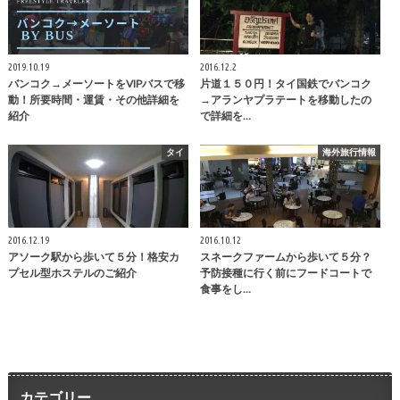
2019.10.19
2016.12.2
バンコク→メーソートをVIPバスで移
片道１５０円！タイ国鉄でバンコク
動！所要時間・運賃・その他詳細を
→アランヤプラテートを移動したの
紹介
で詳細を…
タイ
海外旅行情報
2016.12.19
2016.10.12
アソーク駅から歩いて５分！格安カ
スネークファームから歩いて５分？
プセル型ホステルのご紹介
予防接種に行く前にフードコートで
食事をし…
カテゴリー