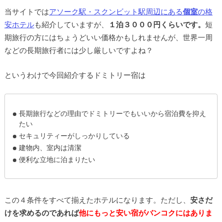
当サイトでは
アソーク駅・スクンビット駅周辺にある
個室
の格
安ホテル
も紹介していますが、
１泊３０００円くらいです。
短
期旅行の方にはちょうどいい価格かもしれませんが、世界一周
などの長期旅行者には少し厳しいですよね？
というわけで今回紹介するドミトリー宿は
長期旅行などの理由でドミトリーでもいいから宿泊費を抑え
たい
セキュリティーがしっかりしている
建物内、室内は清潔
便利な立地に泊まりたい
この４条件をすべて揃えたホテルになります。ただし、
安さだ
けを求めるのであれば
他にもっと安い宿がバンコクにはありま