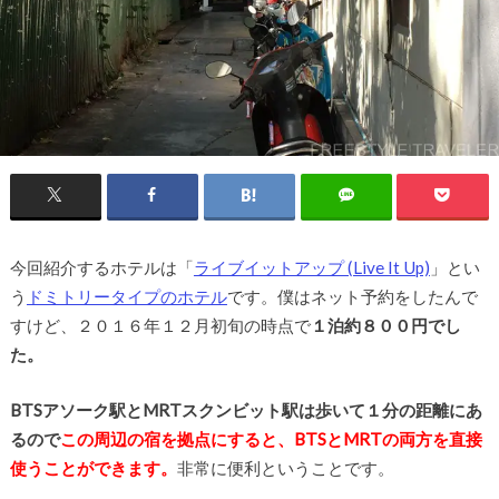
今回紹介するホテルは「
ライブイットアップ (Live It Up)
」とい
う
ドミトリータイプのホテル
です。僕はネット予約をしたんで
すけど、２０１６年１２月初旬の時点で
１泊約８００円でし
た。
BTSアソーク駅とMRTスクンビット駅は歩いて１分の距離にあ
るので
この周辺の宿を拠点にすると、BTSとMRTの両方を直接
使うことができます。
非常に便利ということです。