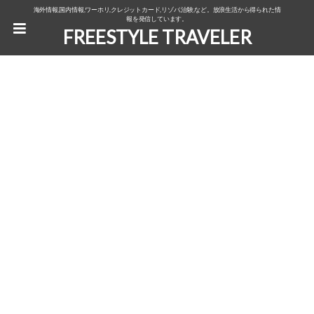
海外情報,国内情報,ワーホリ,クレジットカード,リゾバ,治験,など。放浪生活から得られた情
報を発信しています。
FREESTYLE TRAVELER