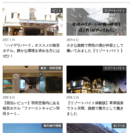
インド
リゾートバイト
2017.1.15
2019.4.12
「ハイデラバード」オススメの格安
小さな旅館で男性の僕が仲居として
ホテル。静かな環境を求める方には
働いてみました【リゾートバイト 】
ぜひ！
東京・羽田空港
リゾートバイト
2018.4.25
2018.3.26
【宿泊レビュー】羽田空港内にある
【リゾートバイト体験談】草津温泉
格安ホテル「ファーストキャビン羽
で３ヶ月間、旅館で裏方として働き
田ターミ…
ました
海外旅行情報
ネパール