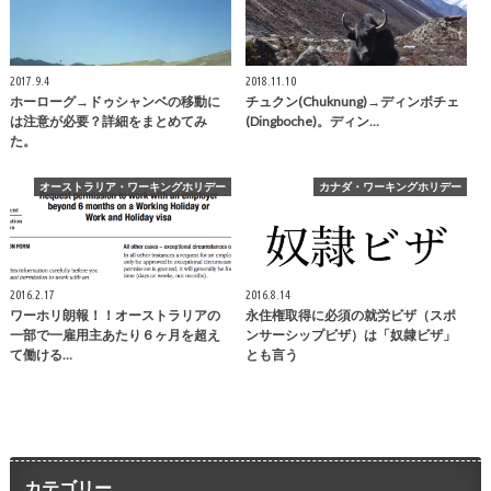
2017.9.4
2018.11.10
ホーローグ→ドゥシャンベの移動に
チュクン(Chuknung)→ディンボチェ
は注意が必要？詳細をまとめてみ
(Dingboche)。ディン…
た。
オーストラリア・ワーキングホリデー
カナダ・ワーキングホリデー
2016.2.17
2016.8.14
ワーホリ朗報！！オーストラリアの
永住権取得に必須の就労ビザ（スポ
一部で一雇用主あたり６ヶ月を超え
ンサーシップビザ）は「奴隷ビザ」
て働ける…
とも言う
カテゴリー