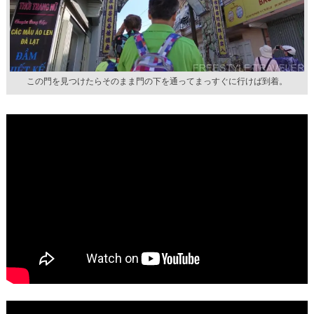
この門を見つけたらそのまま門の下を通ってまっすぐに行けば到着。