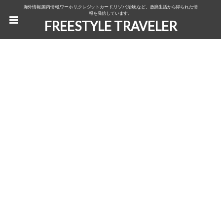
海外情報,国内情報,ワーホリ,クレジットカード,リゾバ,治験,など。放浪生活から得られた情
報を発信しています。
FREESTYLE TRAVELER