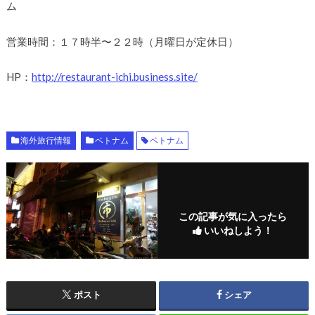
ム
営業時間：１７時半〜２２時（月曜日が定休日）
HP：
http://restaurant-ichi.business.site/
海外旅行情報
ベトナム
ベトナム
この記事が気に入ったら
いいねしよう！
ポスト
シェア