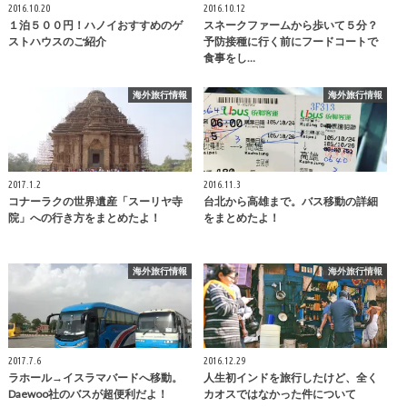
2016.10.20
2016.10.12
１泊５００円！ハノイおすすめのゲ
スネークファームから歩いて５分？
ストハウスのご紹介
予防接種に行く前にフードコートで
食事をし…
海外旅行情報
海外旅行情報
2017.1.2
2016.11.3
コナーラクの世界遺産「スーリヤ寺
台北から高雄まで。バス移動の詳細
院」への行き方をまとめたよ！
をまとめたよ！
海外旅行情報
海外旅行情報
2017.7.6
2016.12.29
ラホール→イスラマバードへ移動。
人生初インドを旅行したけど、全く
Daewoo社のバスが超便利だよ！
カオスではなかった件について