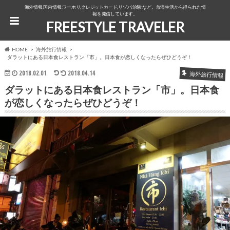
海外情報,国内情報,ワーホリ,クレジットカード,リゾバ,治験,など。放浪生活から得られた情
報を発信しています。
FREESTYLE TRAVELER
HOME
海外旅行情報
ダラットにある日本食レストラン「市」。日本食が恋しくなったらぜひどうぞ！
2018.02.01
2018.04.14
海外旅行情報
ダラットにある日本食レストラン「市」。日本食
が恋しくなったらぜひどうぞ！