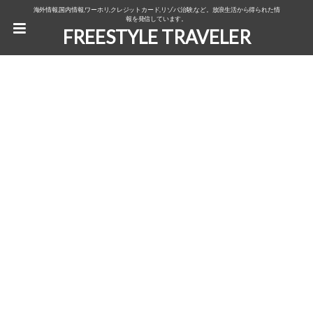
海外情報,国内情報,ワーホリ,クレジットカード,リゾバ,治験,など。放浪生活から得られた情
報を発信しています。
FREESTYLE TRAVELER