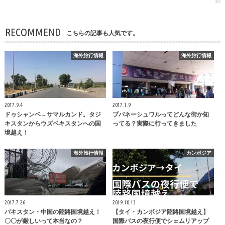
RECOMMEND
こちらの記事も人気です。
海外旅行情報
海外旅行情報
2017.9.4
2017.1.9
ドゥシャンベ→サマルカンド。タジ
ブバネーシュワルってどんな街か知
キスタンからウズベキスタンへの国
ってる？実際に行ってきました
境越え！
海外旅行情報
カンボジア
2017.7.26
2019.10.13
パキスタン・中国の陸路国境越え！
【タイ・カンボジア陸路国境越え】
〇〇が厳しいって本当なの？
国際バスの夜行便でシェムリアップ