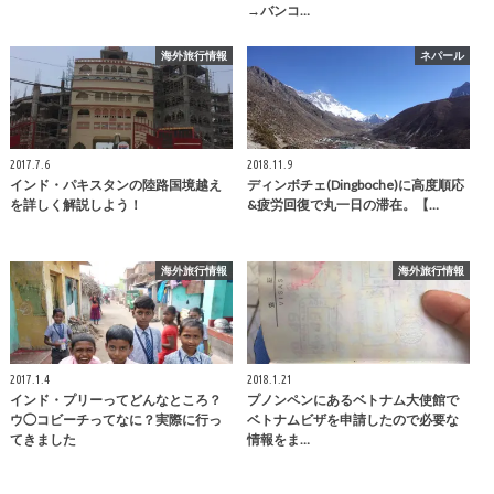
→バンコ…
海外旅行情報
ネパール
2017.7.6
2018.11.9
インド・パキスタンの陸路国境越え
ディンボチェ(Dingboche)に高度順応
を詳しく解説しよう！
&疲労回復で丸一日の滞在。【…
海外旅行情報
海外旅行情報
2017.1.4
2018.1.21
インド・プリーってどんなところ？
プノンペンにあるベトナム大使館で
ウ◯コビーチってなに？実際に行っ
ベトナムビザを申請したので必要な
てきました
情報をま…