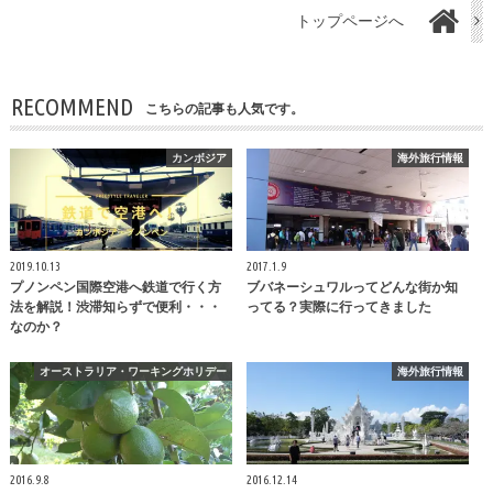
トップページへ
RECOMMEND
こちらの記事も人気です。
カンボジア
海外旅行情報
2019.10.13
2017.1.9
プノンペン国際空港へ鉄道で行く方
ブバネーシュワルってどんな街か知
法を解説！渋滞知らずで便利・・・
ってる？実際に行ってきました
なのか？
オーストラリア・ワーキングホリデー
海外旅行情報
2016.9.8
2016.12.14