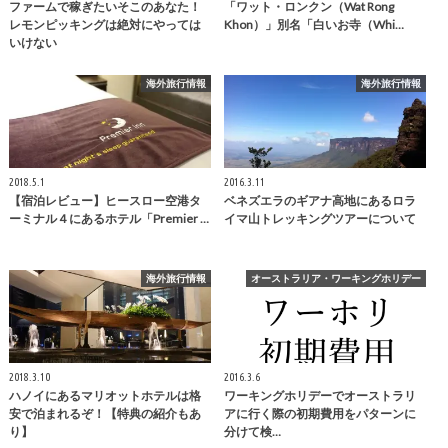
ファームで稼ぎたいそこのあなた！
「ワット・ロンクン（Wat Rong
レモンピッキングは絶対にやっては
Khon）」別名「白いお寺（Whi…
いけない
海外旅行情報
海外旅行情報
2018.5.1
2016.3.11
【宿泊レビュー】ヒースロー空港タ
ベネズエラのギアナ高地にあるロラ
ーミナル４にあるホテル「Premier …
イマ山トレッキングツアーについて
海外旅行情報
オーストラリア・ワーキングホリデー
2018.3.10
2016.3.6
ハノイにあるマリオットホテルは格
ワーキングホリデーでオーストラリ
安で泊まれるぞ！【特典の紹介もあ
アに行く際の初期費用をパターンに
り】
分けて検…