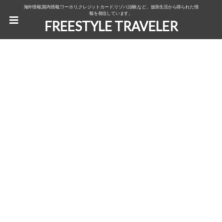
海外情報,国内情報,ワーホリ,クレジットカード,リゾバ,治験,など。放浪生活から得られた情
報を発信しています。
FREESTYLE TRAVELER