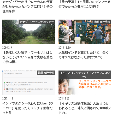
カナダ・ワーホリでローカルの仕事
【旅の予算】1ヶ月間のミャンマー旅
がしたかったらバンフに行け！その
行でかかった費用は〇万円？
理由を詳…
カナダ・ワーキングホリデー
海外旅行情報
2016.2.9
2016.12.29
【失敗しない留学・ワーホリ】はし
人生初インドを旅行したけど、全く
ないほうがいい〜自身で失敗を重ね
カオスではなかった件について
て学ぶ機…
海外旅行情報
イギリス（リッチモンド・ファーマコロジ
ー）
2017.1.13
2018.6.20
インドでタクシー代わりにUber（ウ
【イギリス治験体験談】入所日に行
ーバー）を使ったらメッチャ便利だ
われること。補欠に回されて100ポン
った件
ドの…