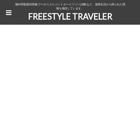
海外情報,国内情報,ワーホリ,クレジットカード,リゾバ,治験,など。放浪生活から得られた情
報を発信しています。
FREESTYLE TRAVELER