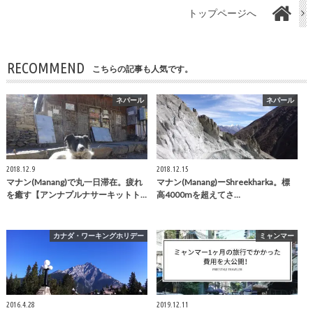
トップページへ
RECOMMEND
こちらの記事も人気です。
ネパール
ネパール
2018.12.9
2018.12.15
マナン(Manang)で丸一日滞在。疲れ
マナン(Manang)ーShreekharka。標
を癒す【アンナプルナサーキットト…
高4000mを超えてさ…
カナダ・ワーキングホリデー
ミャンマー
2016.4.28
2019.12.11