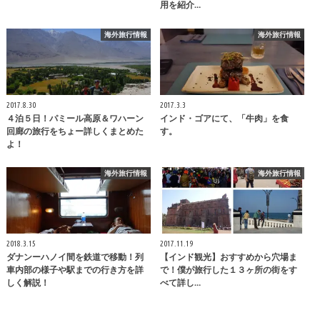
用を紹介…
海外旅行情報
海外旅行情報
2017.8.30
2017.3.3
４泊５日！パミール高原＆ワハーン
インド・ゴアにて、「牛肉」を食
回廊の旅行をちょー詳しくまとめた
す。
よ！
海外旅行情報
海外旅行情報
2018.3.15
2017.11.19
ダナンーハノイ間を鉄道で移動！列
【インド観光】おすすめから穴場ま
車内部の様子や駅までの行き方を詳
で！僕が旅行した１３ヶ所の街をす
しく解説！
べて詳し…