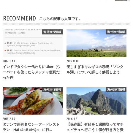
RECOMMEND
こちらの記事も人気です。
海外旅行情報
海外旅行情報
2017.1.13
2017.8.18
インドでタクシー代わりにUber（ウ
美しすぎるキルギスの秘境「ソンク
ーバー）を使ったらメッチャ便利だ
ル湖」について詳しく解説しよう
った件
海外旅行情報
海外旅行情報
2018.2.19
2016.4.2
ダナンで超有名なシーフードレスト
【保存版】有給を１週間取ってマチ
ラン「Hải sản Bé Mặn」に行…
ュピチュへ行こう！僕が行き方と費