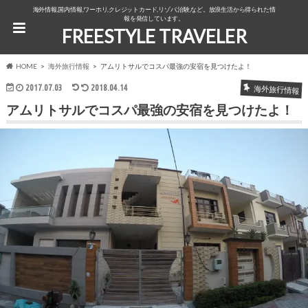
海外情報,国内情報,ワーホリ,クレジットカード,リゾバ,治験,など。放浪生活から得られた情
報を発信しています。
FREESTYLE TRAVELER
HOME
海外旅行情報
アムリトサルでコスパ最強の安宿を見つけたよ！
2017.07.03
2018.04.14
海外旅行情報
アムリトサルでコスパ最強の安宿を見つけたよ！