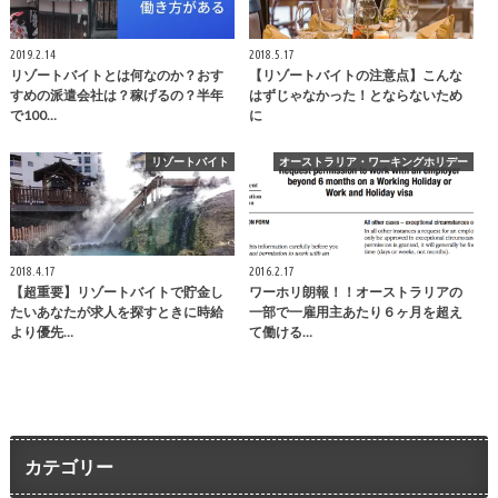
2019.2.14
2018.5.17
リゾートバイトとは何なのか？おす
【リゾートバイトの注意点】こんな
すめの派遣会社は？稼げるの？半年
はずじゃなかった！とならないため
で100…
に
リゾートバイト
オーストラリア・ワーキングホリデー
2018.4.17
2016.2.17
【超重要】リゾートバイトで貯金し
ワーホリ朗報！！オーストラリアの
たいあなたが求人を探すときに時給
一部で一雇用主あたり６ヶ月を超え
より優先…
て働ける…
カテゴリー