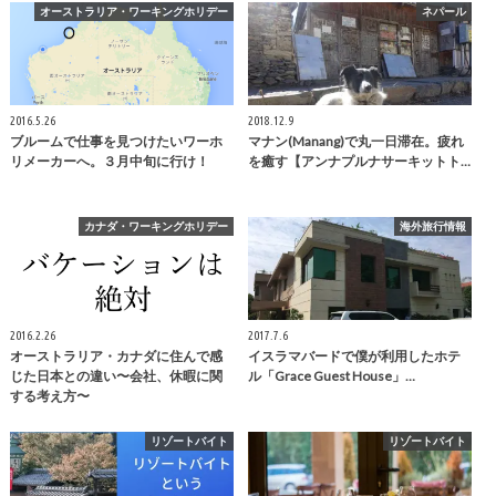
オーストラリア・ワーキングホリデー
ネパール
2016.5.26
2018.12.9
ブルームで仕事を見つけたいワーホ
マナン(Manang)で丸一日滞在。疲れ
リメーカーへ。３月中旬に行け！
を癒す【アンナプルナサーキットト…
カナダ・ワーキングホリデー
海外旅行情報
2016.2.26
2017.7.6
オーストラリア・カナダに住んで感
イスラマバードで僕が利用したホテ
じた日本との違い〜会社、休暇に関
ル「Grace Guest House」…
する考え方〜
リゾートバイト
リゾートバイト