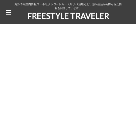
海外情報,国内情報,ワーホリ,クレジットカード,リゾバ,治験,など。放浪生活から得られた情
報を発信しています。
FREESTYLE TRAVELER