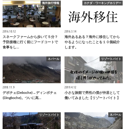
海外旅行情報
カナダ・ワーキングホリデー
2016.10.12
2016.3.14
スネークファームから歩いて５分？
海外あるある？海外に移住してから
予防接種に行く前にフードコートで
やるようになったことを１０個紹介
食事をし…
します。
ネパール
リゾートバイト
2018.11.9
2019.4.12
デボチェ(Deboche)→ディンボチェ
小さな旅館で男性の僕が仲居として
(Dingboche)。ついに高…
働いてみました【リゾートバイト 】
リゾートバイト
ネパール