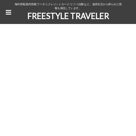
海外情報,国内情報,ワーホリ,クレジットカード,リゾバ,治験,など。放浪生活から得られた情
報を発信しています。
FREESTYLE TRAVELER