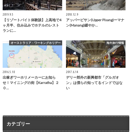
2019.9.5
2018.12.9
【リゾートバイト体験談】上高地で4
アッパーピサン(Upper Pisang)ーマナ
ヶ月半、住み込みでホテルのレスト
ン(Manang)緩やか…
ランに…
オーストラリア・ワーキングホリデー
海外旅行情報
2016.5.10
2017.6.14
出稼ぎワーホリメーカーにお知ら
デリー郊外の新興都市「グルガオ
せ！マイニングの街【Karratha】２
ン」は僕らの知ってるインドではな
０…
い
カテゴリー