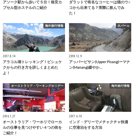
アソーク駅から歩いて５分！格安カ
ダラットで有名なコーヒーは猫のウ○
プセル型ホステルのご紹介
コから出来てる？実際に飲んでみ
た！
海外旅行情報
ネパール
2017.8.14
2018.12.9
アラコル湖トレッキング！ビシュケ
アッパーピサン(Upper Pisang)ーマナ
クからの行き方を詳しくまとめた
ン(Manang)緩やか…
よ！
オーストラリア・ワーキングホリデー
海外旅行情報
2016.1.27
2017.6.10
オーストラリア・ワーホリでローカ
インド・デリーでメチャクチャ快適
ルの仕事を見つけやすい４つの街を
に空港泊をする方法
ご紹介！