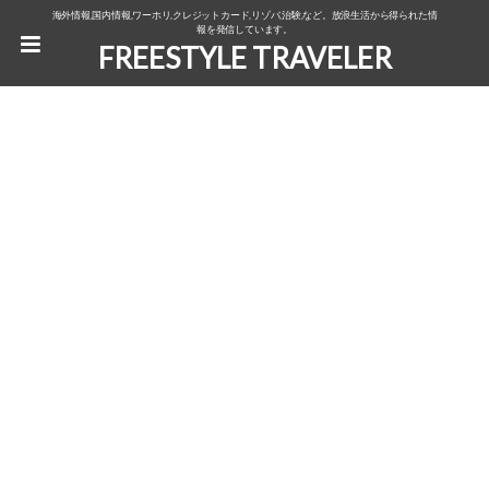
海外情報,国内情報,ワーホリ,クレジットカード,リゾバ,治験,など。放浪生活から得られた情
報を発信しています。
FREESTYLE TRAVELER