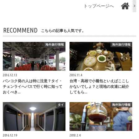
トップページへ
RECOMMEND
こちらの記事も人気です。
海外旅行情報
海外旅行情報
2016.12.13
2016.11.4
バンコク発の人は特に注意？タイ・
台湾・高雄で小籠包といえばここし
チェンライへバスで行く時に知って
かないでしょ？と現地の友達に紹介
おくべき…
してもら…
タイ
海外旅行情報
2016.12.19
2018.2.4