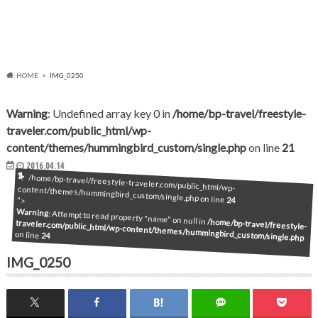
HOME
IMG_0250
Warning
: Undefined array key 0 in
/home/bp-travel/freestyle-
traveler.com/public_html/wp-
content/themes/hummingbird_custom/single.php
on line
21
2016.04.14
/home/bp-travel/freestyle-traveler.com/public_html/wp-content/themes/hummingbird_custom/single.php on line
24
">
Warning
: Attempt to read property "name" on null in
/home/bp-travel/freestyle-
traveler.com/public_html/wp-content/themes/hummingbird_custom/single.php
on line
24
IMG_0250