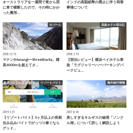
オーストラリアを一週間で東から西
インドの高額紙幣の廃止に伴う両替
に車で横断したので、その時にかか
事情について
った費用…
ネパール
高級ホテル宿泊記
2018.12.15
2018.3.19
マナン(Manang)ーShreekharka。標
【宿泊レビュー】横浜ベイホテル東
高4000mを超えてさ…
急「ラグジャリーハーバーキングパ
ークビュ…
リゾートバイト
海外旅行情報
2019.3.31
2017.8.18
【リゾートバイト】3ヶ月以上の長期
美しすぎるキルギスの秘境「ソンク
住み込みバイトでがっつり稼ぐなら
ル湖」について詳しく解説しよう
グッド…