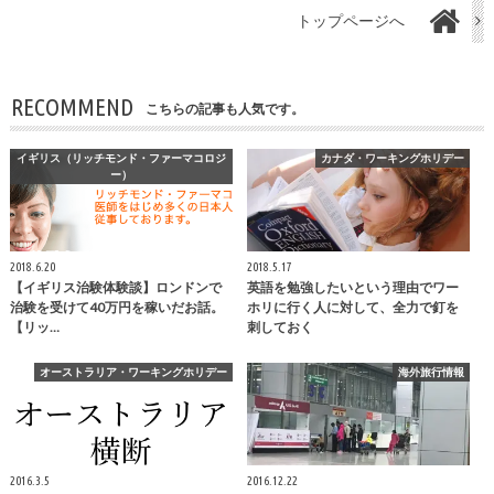
トップページへ
RECOMMEND
こちらの記事も人気です。
イギリス（リッチモンド・ファーマコロジ
カナダ・ワーキングホリデー
ー）
2018.6.20
2018.5.17
【イギリス治験体験談】ロンドンで
英語を勉強したいという理由でワー
治験を受けて40万円を稼いだお話。
ホリに行く人に対して、全力で釘を
【リッ…
刺しておく
オーストラリア・ワーキングホリデー
海外旅行情報
2016.3.5
2016.12.22