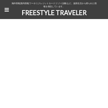
海外情報,国内情報,ワーホリ,クレジットカード,リゾバ,治験,など。放浪生活から得られた情
報を発信しています。
FREESTYLE TRAVELER