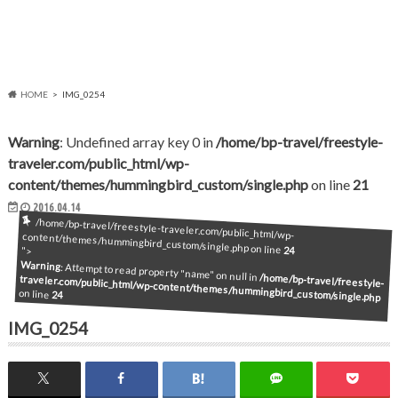
HOME
IMG_0254
Warning
: Undefined array key 0 in
/home/bp-travel/freestyle-
traveler.com/public_html/wp-
content/themes/hummingbird_custom/single.php
on line
21
2016.04.14
/home/bp-travel/freestyle-traveler.com/public_html/wp-content/themes/hummingbird_custom/single.php on line
24
">
Warning
: Attempt to read property "name" on null in
/home/bp-travel/freestyle-
traveler.com/public_html/wp-content/themes/hummingbird_custom/single.php
on line
24
IMG_0254