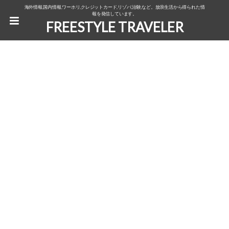
海外情報,国内情報,ワーホリ,クレジットカード,リゾバ,治験,など。放浪生活から得られた情
報を発信しています。
FREESTYLE TRAVELER