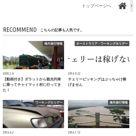
トップページへ
RECOMMEND
こちらの記事も人気です。
海外旅行情報
オーストラリア・ワーキングホリデー
2018.2.4
2016.9.22
【動画付き】ダラットから観光列車
チェリーピッキングはぶっちゃけ稼
に乗ってチャイマット村に行ってき
げません
た！
ワーキングホリデー
海外旅行情報
2016.6.2
2016.1.12