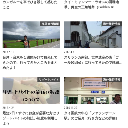
カンガルーを車でひき殺して感じた
タイ・ミャンマー・ラオスの国境地
こと
帯。黄金の三角地帯（Golden Tri…
海外旅行情報
海外旅行情報
2017.5.18
2017.4.6
台湾・台東を１週間かけて観光して
スリランカ南部。世界遺産の街「ゴ
きたので、行ってきたところをまと
ール(Galle)」に行ってきたので詳細…
めたよ！
リゾートバイト
海外旅行情報
2019.4.24
2016.11.29
最短2日！すぐにお金が必要な方はリ
タイ国鉄の中心「ファランポーン
ゾートバイトの前払い制度を利用し
駅」のご紹介（行き方などの詳細）
よう