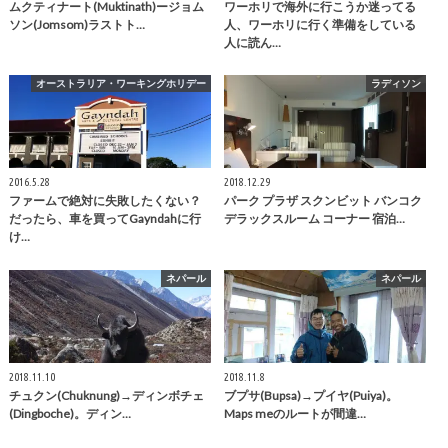
ムクティナート(Muktinath)ージョム
ワーホリで海外に行こうか迷ってる
ソン(Jomsom)ラストト…
人、ワーホリに行く準備をしている
人に読ん…
オーストラリア・ワーキングホリデー
ラディソン
2016.5.28
2018.12.29
ファームで絶対に失敗したくない？
パーク プラザ スクンビット バンコク
だったら、車を買ってGayndahに行
デラックスルーム コーナー 宿泊…
け…
ネパール
ネパール
2018.11.10
2018.11.8
チュクン(Chuknung)→ディンボチェ
ブプサ(Bupsa)→プイヤ(Puiya)。
(Dingboche)。ディン…
Maps meのルートが間違…