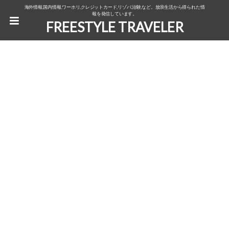
海外情報,国内情報,ワーホリ,クレジットカード,リゾバ,治験,など。放浪生活から得られた情
報を発信しています。
FREESTYLE TRAVELER