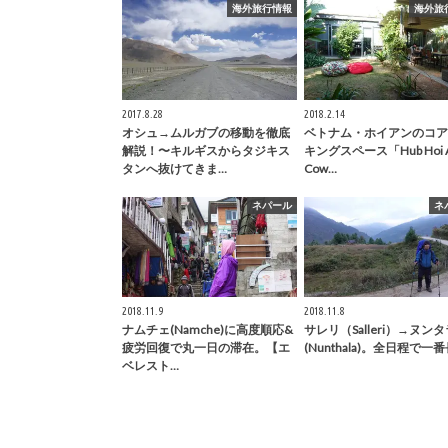
海外旅行情報
海外旅
2017.8.28
2018.2.14
オシュ→ムルガブの移動を徹底
ベトナム・ホイアンのコア
解説！〜キルギスからタジキス
キングスペース「Hub Hoi 
タンへ抜けてきま…
Cow…
ネパール
ネ
2018.11.9
2018.11.8
ナムチェ(Namche)に高度順応&
サレリ（Salleri）→ヌンタ
疲労回復で丸一日の滞在。【エ
(Nunthala)。全日程で一
ベレスト…