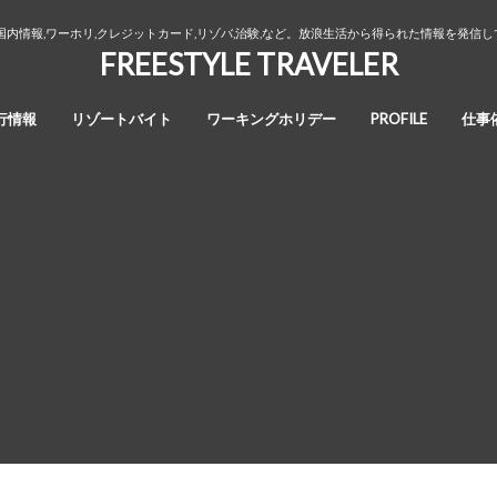
国内情報,ワーホリ,クレジットカード,リゾバ,治験,など。放浪生活から得られた情報を発信
FREESTYLE TRAVELER
行情報
リゾートバイト
ワーキングホリデー
PROFILE
仕事
オーストラリア・ワーキングホリデ
カナダ・ワーキングホリデー
ワーホリ生活３年間の回想録
ー