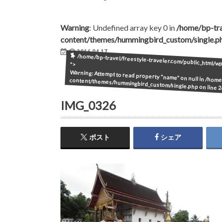
Warning
: Undefined array key 0 in
/home/bp-tra
content/themes/hummingbird_custom/single.p
2016.04.17
/home/bp-travel/freestyle-traveler.com/public_html/
">
Warning
: Attempt to read property "name" on null in
/home/
content/themes/hummingbird_custom/single.php
on line
2
IMG_0326
ポスト
シェア