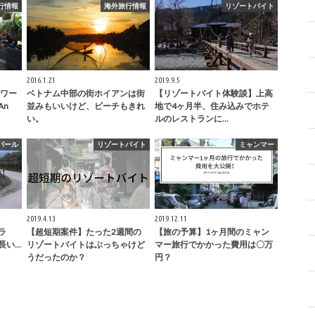
行情報
海外旅行情報
リゾートバイト
2016.1.21
2019.9.5
ワー
ベトナム中部の街ホイアンは街
【リゾートバイト体験談】上高
An
並みもいいけど、ビーチもきれ
地で4ヶ月半、住み込みでホテ
い。
ルのレストランに…
パール
リゾートバイト
ミャンマー
2019.4.13
2019.12.11
ラ
【超短期案件】たった2週間の
【旅の予算】1ヶ月間のミャン
番長い…
リゾートバイトはぶっちゃけど
マー旅行でかかった費用は〇万
うだったのか？
円？